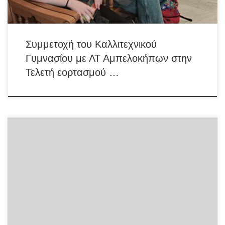
Συμμετοχή του Καλλιτεχνικού
Γυμνασίου με ΛΤ Αμπελοκήπων στην
Τελετή εορτασμού …
Οι κηδεμόνες των επιτυχόντων/ουσών καλούνται να προσέλθουν εντός
αποκλειστικής προθεσμίας πέντε ημερών από την ανακοίνωση των
αποτελεσμάτων στο κτίριο του Καλλιτεχνικού Γυμνασίου Αμπελοκήπων
με Λ.Τ., ώστε να ολοκληρώσουν τη μετεγγραφή τους. Για τα
αποτελέσματα της κατεύθυνσης Εικαστικών πατήστε εδώ Για τα
αποτελέσματα της κατεύθυνσης Θεάτρου – Κινηματογράφου πατήστε
εδώ Για τα αποτελέσματα της κατεύθυνσης Χορού […]